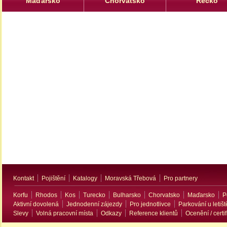
Maďarsko
Chorvatsko
Řecko
Kontakt
Pojištění
Katalogy
Moravská Třebová
Pro partnery
Korfu
Rhodos
Kos
Turecko
Bulharsko
Chorvatsko
Maďarsko
P
Aktivní dovolená
Jednodenní zájezdy
Pro jednotlivce
Parkování u letišt
Slevy
Volná pracovní místa
Odkazy
Reference klientů
Ocenění / certif