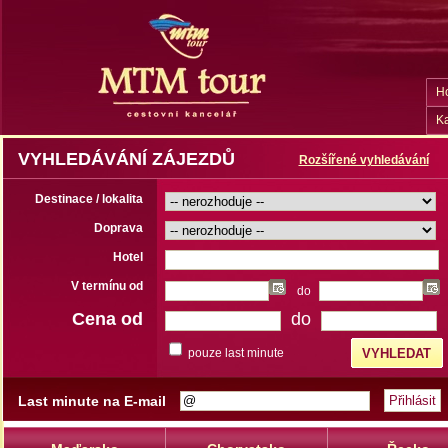
H
Ka
VYHLEDÁVÁNÍ ZÁJEZDŮ
Rozšířené vyhledávání
Destinace / lokalita
Doprava
Hotel
V termínu od
do
Cena od
do
pouze last minute
Last minute na E-mail