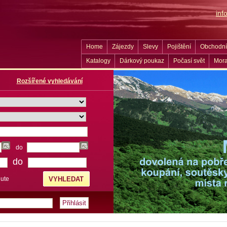
in
Home
Zájezdy
Slevy
Pojištění
Obchodní
Katalogy
Dárkový poukaz
Počasí svět
Mora
Rozšířené vyhledávání
do
do
nute