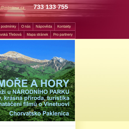
733 133 755
fo@mtmtour.cz
 podmínky
O nás
Nápověda
Kontakty
vská Třebová
Mapa stránek
Pro partnery