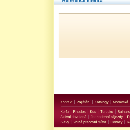
Reference klientů
Kontakt
Pojištění
Katalogy
Moravská 
Korfu
Rhodos
Kos
Turecko
Bulhars
Aktivní dovolená
Jednodenní zájezdy
P
Slevy
Volná pracovní místa
Odkazy
R