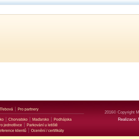
Třebová
Pro partnery
2016© Copyright M
Realizace:
ko
Chorvatsko
Maďarsko
Podhájska
ro jednotlivce
Parkování u letiště
eference klientů
Ocenění / certifikáty