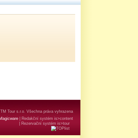
TM Tour s.r.o. Všechna práva vyhrazena
Magicware
|
Redakční systém is>content
|
Rezervační systém is>tour