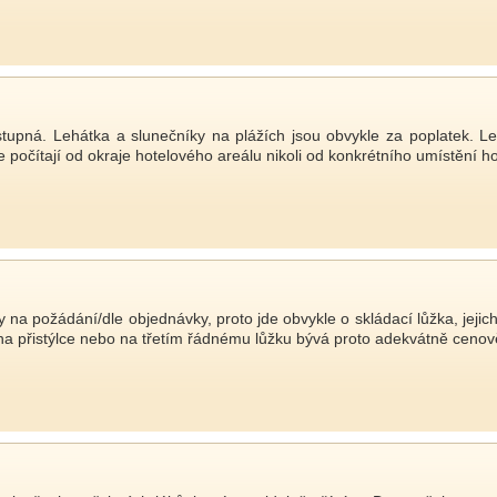
ístupná. Lehátka a slunečníky na plážích jsou obvykle za poplatek. L
 počítají od okraje hotelového areálu nikoli od konkrétního umístění ho
y na požádání/dle objednávky, proto jde obvykle o skládací lůžka, jejich
na přistýlce nebo na třetím řádnému lůžku bývá proto adekvátně cenově