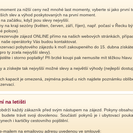
moment za nižší ceny než mnohé last momenty, vyberte si jako první to 
lších slev a výhod poskytovaných na první moment.
a začátku, když jsou slevy nejvyšší.
 na kraji sezóny (květen, červen, září, říjen), např. počasí v Řecku bý
é poloze).
 a rezervujte zájezd ONLINE přímo na našich webových stránkách, příp
 a naše operátorky Vás budou kontaktovat.
ezervaci pobytového zájezdu k moři zakoupeného do 15. dubna získáte
ro ty zcela nejvyšší slevy).
jistěte i storno poplatky! Při brzké koupi pak nemusíte mít těžkou hlavu
y a získejte tak nejvyšší možné slevy a největší výhody (nejlepší dostu
h kapacit je omezená, zejména pokud u nich najdete poznámku oblíbe
ezervací.
 na letišti
bdrží každý zákazník před svým nástupem na zájezd. Pokyny obsahují i
 budete trávit svoji dovolenou. Součástí pokynů je i ubytovací pou
ynech i kartičky cestovního pojištění.
 e-mailem na emailovou adresu uvedenou ve smlouvě: