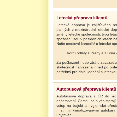
Letecká přeprava klientů
Letecká doprava je zajišťována r
platných v mezinárodní letecké do
změny letecké společnosti, typu let
zpoždění jsou v posledních letech b
Naše cestovní kancelář a letecké spo
Korfu odlety z Prahy a z Brna - le
Za poškození nebo ztrátu zavazadla
skutečnost nahlášena ihned po přílet
potřebný pro další jednání s letecko
Autobusová přeprava klientů
Autobusová doprava z ČR do jedno
občerstvení. Cestou se o vás starají
vstup na trajekt a hygienické přest
místními klimatizovanými autokar
ubytování.