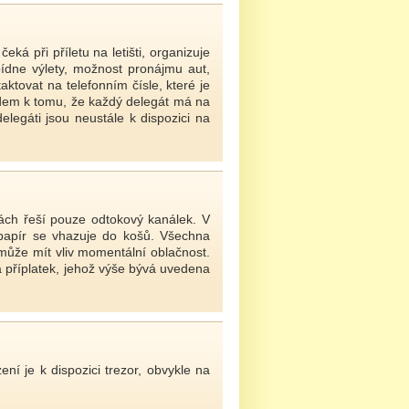
ká při příletu na letišti, organizuje
bídne výlety, možnost pronájmu aut,
tovat na telefonním čísle, které je
edem k tomu, že každý delegát má na
elegáti jsou neustále k dispozici na
ách řeší pouze odtokový kanálek. V
í papír se vhazuje do košů. Všechna
 může mít vliv momentální oblačnost.
a příplatek, jehož výše bývá uvedena
í je k dispozici trezor, obvykle na