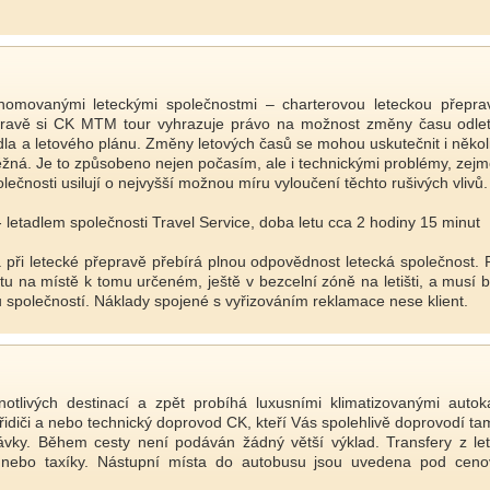
enomovanými leteckými společnostmi – charterovou leteckou přepr
pravě si CK MTM tour vyhrazuje právo na možnost změny času odletu,
adla a letového plánu. Změny letových časů se mohou uskutečnit i něk
ěžná. Je to způsobeno nejen počasím, ale i technickými problémy, zej
lečnosti usilují o nejvyšší možnou míru vyloučení těchto rušivých vlivů.
tadlem společnosti Travel Service, doba letu cca 2 hodiny 15 minut
 při letecké přepravě přebírá plnou odpovědnost letecká společnost. 
u na místě k tomu určeném, ještě v bezcelní zóně na letišti, a musí být
u společností. Náklady spojené s vyřizováním reklamace nese klient.
tlivých destinací a zpět probíhá luxusními klimatizovanými auto
 řidiči a nebo technický doprovod CK, kteří Vás spolehlivě doprovodí ta
ávky. Během cesty není podáván žádný větší výklad. Transfery z letiš
y nebo taxíky. Nástupní místa do autobusu jsou uvedena pod cenov