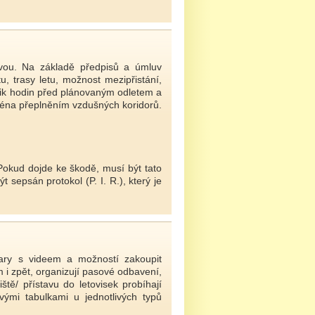
avou. Na základě předpisů a úmluv
 trasy letu, možnost mezipřistání,
olik hodin před plánovaným odletem a
ména přeplněním vzdušných koridorů.
Pokud dojde ke škodě, musí být tato
 sepsán protokol (P. I. R.), který je
kary s videem a možností zakoupit
m i zpět, organizují pasové odbavení,
tě/ přístavu do letovisek probíhají
ými tabulkami u jednotlivých typů