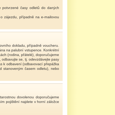
e potvrzené časy odletů do daných
 o zájezdu, případně na e-mailovou
stovního dokladu, případně voucheru.
nána na palubní vstupence. Konkrétní
kách (rodina, přátelé), doporučujeme
 odbavujte se, tj. odevzdávejte pasy
čas k odbavení (odbavovací přepážka
ed stanoveným časem odletu), nebo
starostnou dovolenou doporučujeme
ním pojištění najdete v horní záložce