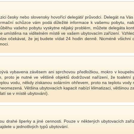
ici česky nebo slovensky hovořící delegáti/ průvodci. Delegát na Vás če
informační schůzce vám podá důležité informace k vašemu pobytu, na
růběhu vašeho pobytu vyskytne nějaký problém, můžete delegáta kontak
á je umístěna na viditelném místě ve vašem ubytovacím zařízení. Vzhl
nelze očekávat, že jej budete vídat 24 hodin denně. Nicméně všichni d
moci.
ebývá vybavena závěsem ani sprchovou předložkou, mokro v koupeln
m, proto je nutné ve většině objektů dodržovat nařízení, že toaletn
 teplou vodu, někdy získanou solárním ohřevem, proto na teplotu vody
neomezená. Většina ubytovacích kapacit nabízí klimatizaci, většinou z
latí se v místě ubytování).
 drahé šperky a jiné cennosti. Pouze v některých ubytovacích zařízen
ajdete u jednotlivých typů ubytování.