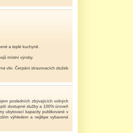
ené a teplé kuchyně.
jů místní výroby.
emá vliv. Čerpání stravovacích služeb
jem posledních zbývajících volných
lepší dostupné služby a 100% úroveň
ány ubytovací kapacity publikované v
jlepším výhledem a nejlépe vybavené