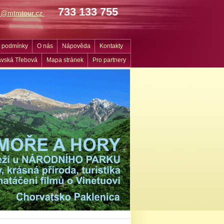
733 133 755
fo@mtmtour.cz
 podmínky
O nás
Nápověda
Kontakty
vská Třebová
Mapa stránek
Pro partnery