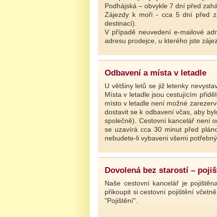
Podhájská – obvykle 7 dní před zah
Zájezdy k moři - cca 5 dní před 
destinací).
V případě neuvedení e-mailové adr
adresu prodejce, u kterého jste zájez
Odbavení a místa v letadle
U většiny letů se již letenky nevys
Místa v letadle jsou cestujícím při
místo v letadle není možné zarezervo
dostavit se k odbavení včas, aby by
společně). Cestovní kancelář není 
se uzavírá cca 30 minut před plá
nebudete-li vybaveni všemi potřebný
Dovolená bez starostí – pojiš
Naše cestovní kancelář je pojiště
přikoupit si cestovní pojištění včet
"Pojištění".