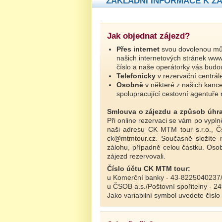
ZÁKLADNÍ INFORMACE K Z
Jak objednat zájezd?
Přes internet
svou dovolenou můž
našich internetových stránek www
číslo a naše operátorky vás budo
Telefonicky
v rezervační centrál
Osobně
v některé z našich kance
spolupracující cestovní agentuře 
Smlouva o zájezdu a způsob úhr
Při online rezervaci se vám po vyp
naši adresu CK MTM tour s.r.o., 
ck@mtmtour.cz. Současně složíte 
zálohu, případně celou částku. Osob
zájezd rezervovali.
Číslo účtu CK MTM tour:
u Komerční banky - 43-8225040237
u ČSOB a.s./Poštovní spořitelny - 
Jako variabilní symbol uvedete číslo