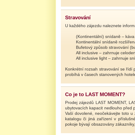
Stravování
U každého zájezdu naleznete inform
(Kontinentální) snídaně – káva ne
Kontinentální snídaně rozšířená –
Bufetový způsob stravování (bufet
All inclusive – zahrnuje celodenní 
All inclusive light – zahrnuje sní
Konkrétní rozsah stravování se řídí p
probíhá v časech stanovených hotelem
Co je to LAST MOMENT?
Prodej zájezdů LAST MOMENT, LAST 
ubytovacích kapacit nedlouho před 
Vaší dovolené, neočekávejte toto u 
katalogu či jiná zařízení v příslu
pokoje bývají obsazovány zákazníky,