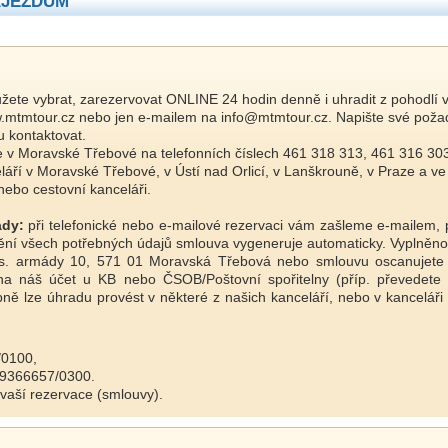
ÁJEZDŮM
ete vybrat, zarezervovat ONLINE 24 hodin denně i uhradit z pohodlí 
.mtmtour.cz nebo jen e-mailem na info@mtmtour.cz. Napište své požada
u kontaktovat.
e v Moravské Třebové na telefonních číslech 461 318 313, 461 316 303
láří v Moravské Třebové, v Ústí nad Orlicí, v Lanškrouně, v Praze a ve
nebo cestovní kanceláři.
ady:
při telefonické nebo e-mailové rezervaci vám zašleme e-mailem,
lnění všech potřebných údajů smlouva vygeneruje automaticky. Vyplně
Čs. armády 10, 571 01 Moravská Třebová nebo smlouvu oscanujete 
na náš účet u KB nebo ČSOB/Poštovní spořitelny (příp. převedet
ně lze úhradu provést v některé z našich kanceláří, nebo v kanceláři
/0100,
249366657/0300.
 vaší rezervace (smlouvy).