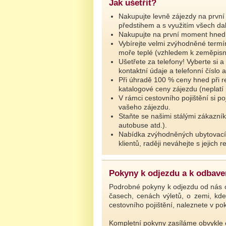
Jak ušetřit?
Nakupujte levně zájezdy na první 
předstihem a s využitím všech da
Nakupujte na první moment hned n
Vybírejte velmi zvýhodněné termíny
moře teplé (vzhledem k zeměpisn
Ušetřete za telefony! Vyberte si
kontaktní údaje a telefonní číslo
Při úhradě 100 % ceny hned při r
katalogové ceny zájezdu (neplatí p
V rámci cestovního pojištění si po
vašeho zájezdu.
Staňte se našimi stálými zákazník
autobuse atd.).
Nabídka zvýhodněných ubytovacíc
klientů, raději neváhejte s jejich r
Pokyny k odjezdu a k odbavení
Podrobné pokyny k odjezdu od nás o
časech, cenách výletů, o zemi, kde
cestovního pojištění, naleznete v pok
Kompletní pokyny zasíláme obvykle