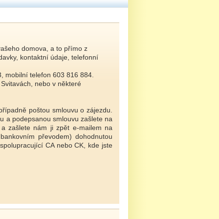
vašeho domova, a to přímo z
vky, kontaktní údaje, telefonní
, mobilní telefon 603 816 884.
 Svitavách, nebo v některé
 případně poštou smlouvu o zájezdu.
nou a podepsanou smlouvu zašlete na
a zašlete nám ji zpět e-mailem na
e bankovním převodem) dohodnutou
 spolupracující CA nebo CK, kde jste