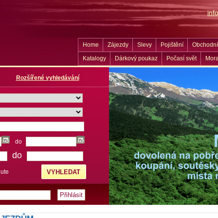
in
Home
Zájezdy
Slevy
Pojištění
Obchodní
Katalogy
Dárkový poukaz
Počasí svět
Mora
Rozšířené vyhledávání
do
do
nute