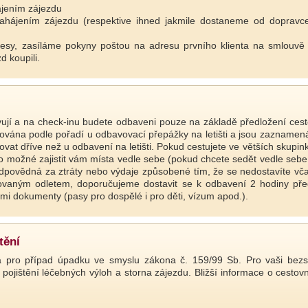
ájením zájezdu
zahájením zájezdu (respektive ihned jakmile dostaneme od dopravc
esy, zasíláme pokyny poštou na adresu prvního klienta na smlouvě
d koupili.
tavují a na check-inu budete odbaveni pouze na základě předložení ce
dělována podle pořadí u odbavovací přepážky na letišti a jsou zazname
vat dříve než u odbavení na letišti. Pokud cestujete ve větších skupin
lo možné zajistit vám místa vedle sebe (pokud chcete sedět vedle sebe,
odpovědná za ztráty nebo výdaje způsobené tím, že se nedostavíte v
novaným odletem, doporučujeme dostavit se k odbavení 2 hodiny př
mi dokumenty (pasy pro dospělé i pro děti, vízum apod.).
tění
na pro případ úpadku ve smyslu zákona č. 159/99 Sb. Pro vaši bez
ně pojištění léčebných výloh a storna zájezdu. Bližší informace o cestov