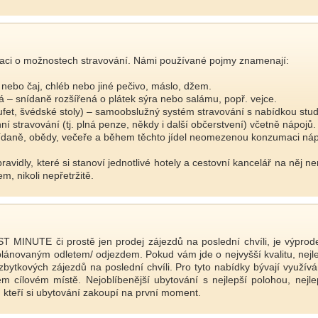
aci o možnostech stravování. Námi používané pojmy znamenají:
bo čaj, chléb nebo jiné pečivo, máslo, džem.
 snídaně rozšířená o plátek sýra nebo salámu, popř. vejce.
, švédské stoly) – samoobslužný systém stravování s nabídkou stud
stravování (tj. plná penze, někdy i další občerstvení) včetně nápojů.
daně, obědy, večeře a během těchto jídel neomezenou konzumaci nápo
ravidly, které si stanoví jednotlivé hotely a cestovní kancelář na něj n
, nikoli nepřetržitě.
MINUTE či prostě jen prodej zájezdů na poslední chvíli, je výprode
plánovaným odletem/ odjezdem. Pokud vám jde o nejvyšší kvalitu, nej
zbytkových zájezdů na poslední chvíli. Pro tyto nabídky bývají využív
šném cílovém místě. Nejoblíbenější ubytování s nejlepší polohou, ne
 kteří si ubytování zakoupí na první moment.