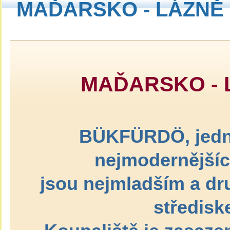
MAĎARSKO - LÁZNĚ
MAĎARSKO -
BÜKFÜRDÖ, jedny
nejmodernějšíc
jsou nejmladším a d
středis