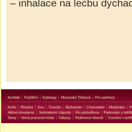
– inhalace na léčbu dýcha
Kontakt
Pojištění
Katalogy
Moravská Třebová
Pro partnery
Korfu
Rhodos
Kos
Turecko
Bulharsko
Chorvatsko
Maďarsko
P
Aktivní dovolená
Jednodenní zájezdy
Pro jednotlivce
Parkování u letišt
Slevy
Volná pracovní místa
Odkazy
Reference klientů
Ocenění / certif