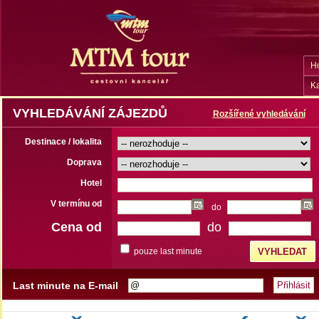
H
Ka
VYHLEDÁVÁNÍ ZÁJEZDŮ
Rozšířené vyhledávání
Destinace / lokalita
Doprava
Hotel
V termínu od
do
Cena od
do
pouze last minute
Last minute na E-mail