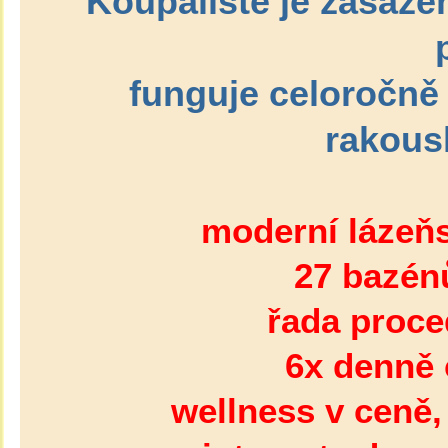
Koupaliště je zasaze
funguje celoročně
rakous
moderní lázeňs
27 bazén
řada proce
6x denně 
wellness v ceně,