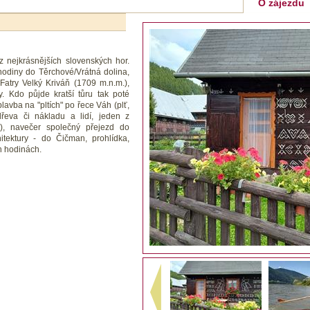
O zájezdu
z nejkrásnějších slovenských hor.
odiny do Těrchové/Vrátná dolina,
Fatry Velký Kriváň (1709 m.n.m.),
. Kdo půjde kratší tůru tak poté
avba na "pltích" po řece Váh (plť,
dřeva či nákladu a lidí, jeden z
c), navečer společný přejezd do
tektury - do Čičman, prohlídka,
h hodinách.