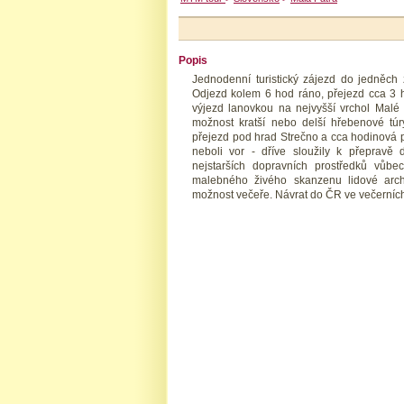
Popis
Jednodenní turistický zájezd do jedněch 
Odjezd kolem 6 hod ráno, přejezd cca 3 h
výjezd lanovkou na nejvyšší vrchol Malé 
možnost kratší nebo delší hřebenové túry
přejezd pod hrad Strečno a cca hodinová pl
neboli vor - dříve sloužily k přepravě 
nejstarších dopravních prostředků vůbe
malebného živého skanzenu lidové archi
možnost večeře. Návrat do ČR ve večerníc