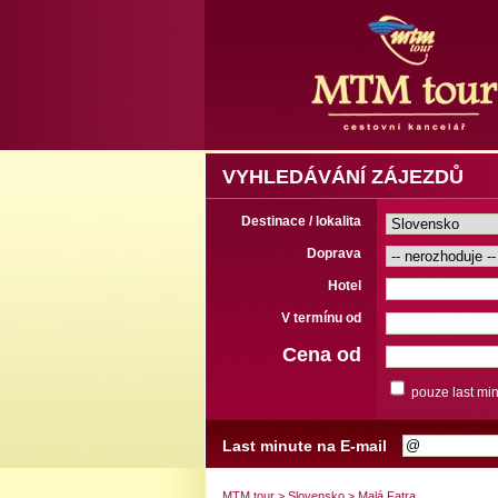
VYHLEDÁVÁNÍ ZÁJEZDŮ
Destinace / lokalita
Doprava
Hotel
V termínu od
Cena od
pouze last mi
Last minute na E-mail
MTM tour
>
Slovensko
>
Malá Fatra