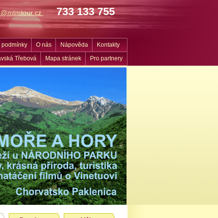
733 133 755
fo@mtmtour.cz
 podmínky
O nás
Nápověda
Kontakty
vská Třebová
Mapa stránek
Pro partnery