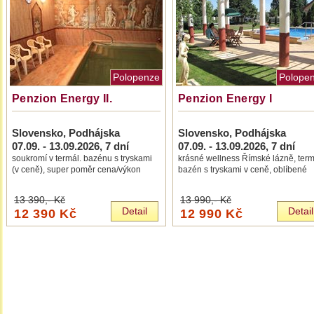
Polopenze
Polope
Penzion Energy II.
Penzion Energy I
Slovensko, Podhájska
Slovensko, Podhájska
07.09. - 13.09.2026
, 7 dní
07.09. - 13.09.2026
, 7 dní
soukromí v termál. bazénu s tryskami
krásné wellness Římské lázně, term
(v ceně), super poměr cena/výkon
bazén s tryskami v ceně, oblíbené
13 390,-
Kč
13 990,-
Kč
Detail
Detail
12 390 Kč
12 990 Kč