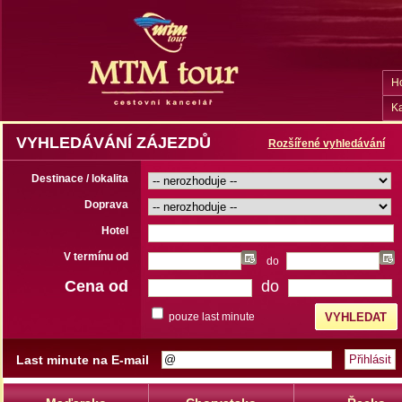
H
Ka
VYHLEDÁVÁNÍ ZÁJEZDŮ
Rozšířené vyhledávání
Destinace / lokalita
Doprava
Hotel
V termínu od
do
Cena od
do
pouze last minute
Last minute na E-mail