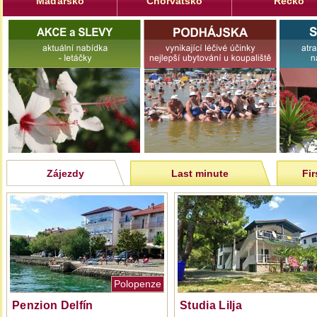
Maďarsko
Chorvatsko
Řecko
Zájezdy
Last minute
Fir
Polopenze
Penzion Delfín
Studia Lilja