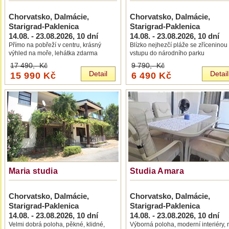
Chorvatsko, Dalmácie,
Chorvatsko, Dalmácie,
Starigrad-Paklenica
Starigrad-Paklenica
14.08. - 23.08.2026
, 10 dní
14.08. - 23.08.2026
, 10 dní
Přímo na pobřeží v centru, krásný
Blízko nejhezčí pláže se zříceninou
výhled na moře, lehátka zdarma
vstupu do národního parku
17 490,-
Kč
9 790,-
Kč
Detail
Detail
15 990 Kč
6 490 Kč
Maria studia
Studia Amara
Chorvatsko, Dalmácie,
Chorvatsko, Dalmácie,
Starigrad-Paklenica
Starigrad-Paklenica
14.08. - 23.08.2026
, 10 dní
14.08. - 23.08.2026
, 10 dní
Velmi dobrá poloha, pěkné, klidné,
Výborná poloha, moderní interiéry, m