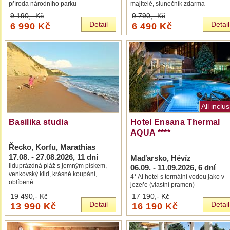
příroda národního parku
majitelé, slunečník zdarma
9 190,-
Kč
9 790,-
Kč
Detail
Detail
6 990 Kč
6 490 Kč
All inclu
Basilika studia
Hotel Ensana Thermal
AQUA ****
Řecko, Korfu, Marathias
17.08. - 27.08.2026
, 11 dní
Maďarsko, Hévíz
liduprázdná pláž s jemným pískem,
06.09. - 11.09.2026
, 6 dní
venkovský klid, krásné koupání,
4* AI hotel s termální vodou jako v
oblíbené
jezeře (vlastní pramen)
19 490,-
Kč
17 190,-
Kč
Detail
Detail
13 990 Kč
16 190 Kč