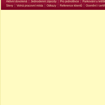
Aktivní dovolená
Jednodenní zájezdy
Pro jednotlivce
Parkování u letišt
Slevy
Volná pracovní místa
Odkazy
Reference klientů
Ocenění / certif